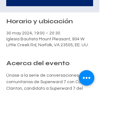
Horario y ubicación
30 may 2024, 19:00 – 20:30
Iglesia Bautista Mount Pleasant, 934 W
Little Creek Rd, Norfolk, VA 23505, EE. UU.
Acerca del evento
Únase a la serie de conversaciones 
comunitarias de Superward 7 con Carlos 
Clanton, candidato a Superward 7 del 
Concejo Municipal de Norfolk, el 30 de abril 
de 2024 a las 7 p. m. Comparta ideas e 
inquietudes sobre Superward 7 y el futuro 
de Norfolk. ¡Interactúa directamente con 
Carlos y juntos moldeamos nuestra 
comunidad!